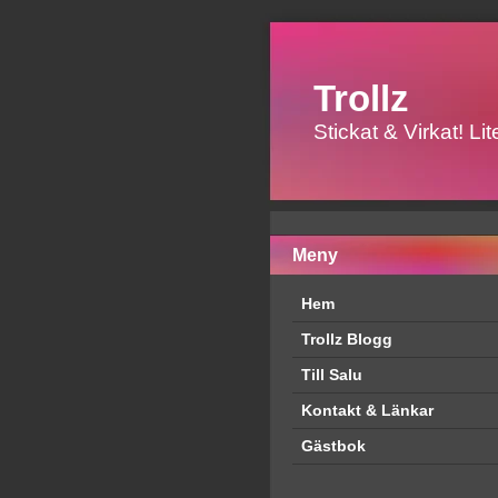
Trollz
Stickat & Virkat! L
Meny
Hem
Trollz Blogg
Till Salu
Kontakt & Länkar
Gästbok