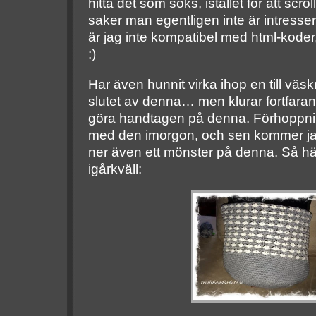
hitta det som söks, istället för att sc
saker man egentligen inte är intress
är jag inte kompatibel med html-koder, så
:)
Har även hunnit virka ihop en till väs
slutet av denna… men klurar fortfaran
göra handtagen på denna. Förhoppning
med den imorgon, och sen kommer jag 
ner även ett mönster på denna. Så här
igårkväll: