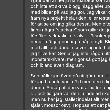
I grunden är det ju handarbete som är 
och inte att skriva blogginlägg eller u
med bilder på vad jag gör. Jag virkar o
fram nya projekt hela tiden, eller testa
för att se om jag gillar dessa. Men eft
finns några ”stackare” som gillar det 
försöker virka/sticka själv… försöker j
ner allt när jag börjar på något nytt. Bl
med allt, och därför skriver jag inte he
jag tillverkar. Sen är jag inte någon ut
mönsterskrivare, men gör så gott jag 
och ibland även diagram.
Sen håller jag även på att göra om flik
för jag har inte varit nöjd med den ti
denna. Ansåg att den var alltid för röri
i… och tidigare var den ju indelad i kö
men nu har jag istället indelat allt mer
sjalar, mössor osv). Hoppas att det på d