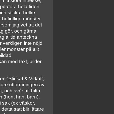
mitt stora intresse,
ppdatera hela tiden
ch stickar hellre
r befintliga mönster
ersom jag vet att det
jag gör, och gärna
ag alltid anteckna
ir verkligen inte nöjd
ller mönster på allt
bildad
kan med text, bilder
en ”Stickat & Virkat”,
digare utformningen av
g, och svår att hitta
n (hon, han, barn),
 i sak (ex väskor,
etta sätt blir lättare