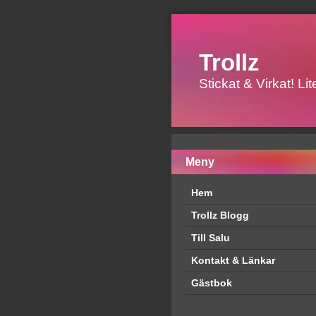
Trollz
Stickat & Virkat! L
Meny
Hem
Trollz Blogg
Till Salu
Kontakt & Länkar
Gästbok