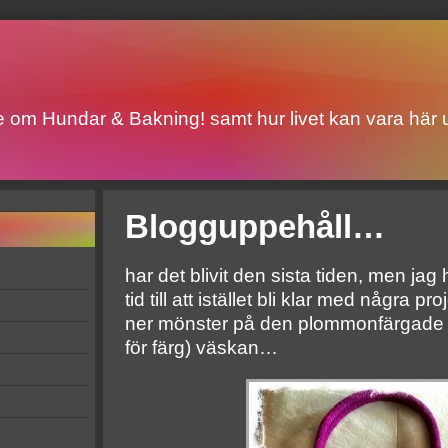
ite om Hundar & Bakning! samt hur livet kan vara här u
Blogguppehåll…
har det blivit den sista tiden, men jag
tid till att istället bli klar med några pr
ner mönster på den plommonfärgade (e
för färg) väskan…