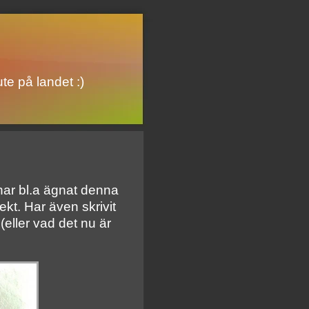
te på landet :)
 har bl.a ägnat denna
ojekt. Har även skrivit
ller vad det nu är