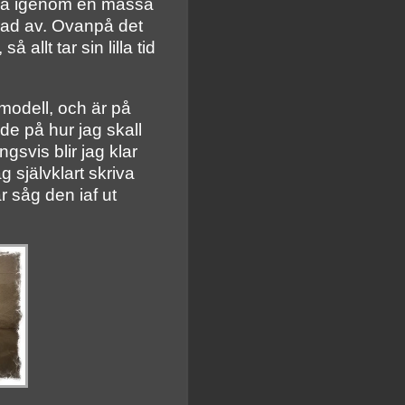
rolla igenom en massa
erad av. Ovanpå det
 allt tar sin lilla tid
kmodell, och är på
de på hur jag skall
svis blir jag klar
självklart skriva
 såg den iaf ut