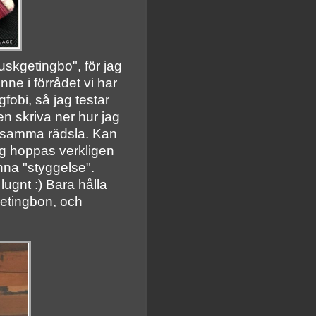
fuskgetingbo", för jag
inne i förrådet vi har
fobi, så jag testar
n skriva ner hur jag
har samma rädsla. Kan
jag hoppas verkligen
nna "styggelse".
lugnt :) Bara hålla
getingbon, och