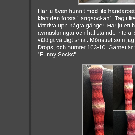
Har ju även hunnit med lite handarbete
klart den första "långsockan". Tagit li
fått riva upp några gånger. Har ju ett 
avmaskningar och häl stämde inte all
väldigt väldigt smal. Mönstret som jag
Drops, och numret 103-10. Garnet är f
"Funny Socks".