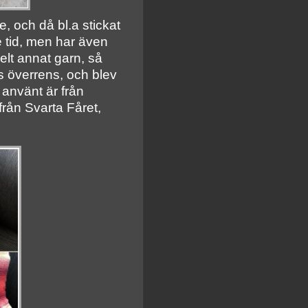
, och då bl.a stickat
te tid, men har även
helt annat garn, så
s överrens, och blev
 använt är från
rån Svarta Fåret,