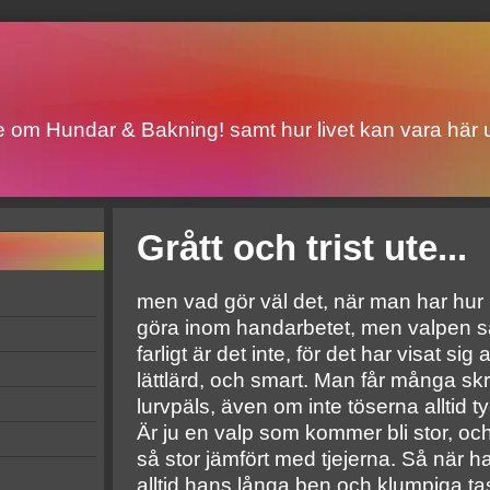
ite om Hundar & Bakning! samt hur livet kan vara här u
Grått och trist ute...
men vad gör väl det, när man har hur
göra inom handarbetet, men valpen sä
farligt är det inte, för det har visat sig a
lättlärd, och smart. Man får många sk
lurvpäls, även om inte töserna alltid ty
Är ju en valp som kommer bli stor, och
så stor jämfört med tjejerna. Så när ha
alltid hans långa ben och klumpiga t