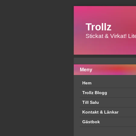
Trollz
Stickat & Virkat! L
Meny
Hem
Trollz Blogg
Till Salu
Kontakt & Länkar
Gästbok