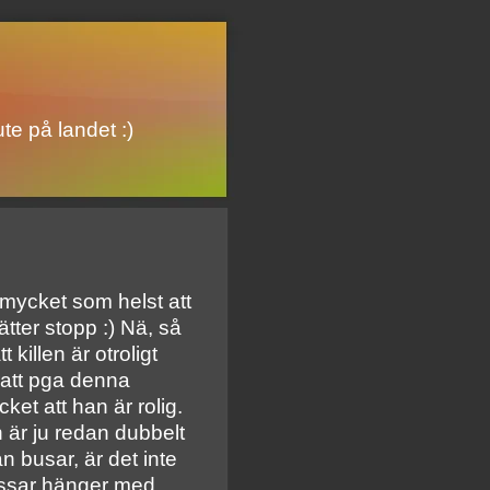
te på landet :)
 mycket som helst att
tter stopp :) Nä, så
tt killen är otroligt
ratt pga denna
cket att han är rolig.
 är ju redan dubbelt
n busar, är det inte
assar hänger med.