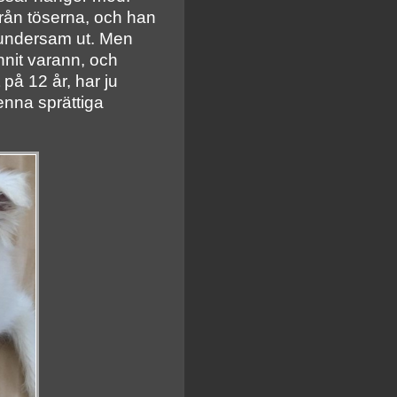
från töserna, och han
 fundersam ut. Men
unnit varann, och
 på 12 år, har ju
denna sprättiga