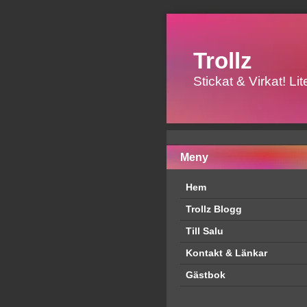
Trollz
Stickat & Virkat! L
Meny
Hem
Trollz Blogg
Till Salu
Kontakt & Länkar
Gästbok