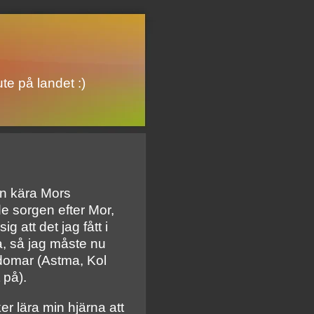
te på landet :)
min kära Mors
e sorgen efter Mor,
 att det jag fått i
a, så jag måste nu
kdomar (Astma, Kol
 på).
er lära min hjärna att