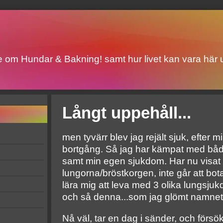
ite om Hundar & Bakning! samt hur livet kan vara här u
Långt uppehåll...
men tyvärr blev jag rejält sjuk, efter 
bortgång. Så jag har kämpat med båd
samt min egen sjukdom. Har nu visat sig
lungorna/bröstkorgen, inte går att bot
lära mig att leva med 3 olika lungsju
och så denna...som jag glömt namnet
Nå väl, tar en dag i sänder, och försök