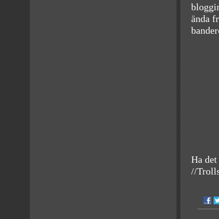
bloggin
ända fr
bandero
Ha det 
//Troll