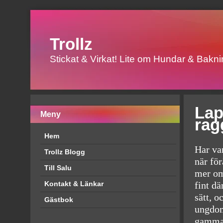
Trollz
Stickat & Virkat! Lite om Hundar & Baknin
Lap
Meny
rag
Hem
Har var
Trollz Blogg
när för
Till Salu
mer om
fint d
Kontakt & Länkar
sätt, o
Gästbok
ungdom
gammal 