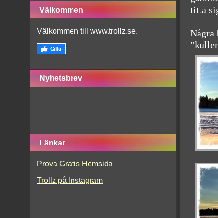
titta s
Välkommen
Välkommen till www.trollz.se.
Några 
”kulle
Nyhetsbrev
Länkar
Prova Gratis Hemsida
Trollz på Instagram