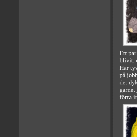
Ett par
blivit,
Har tyv
på job
det dy
garnet 
förra i