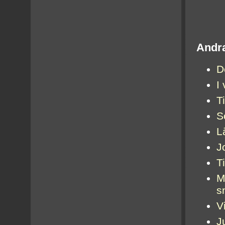
Andra
D
I
T
S
L
J
Ti
M
s
V
J