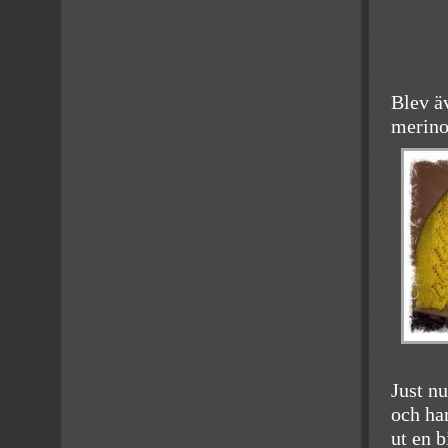
Blev ä
merino
Just nu
och ha
ut en b