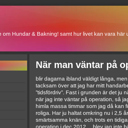
ite om Hundar & Bakning! samt hur livet kan vara här u
När man väntar på o
blir dagarna ibland väldigt långa, men 
tacksam över att jag har mitt handar
”tidsfördriv”. Fast i grunden är det ju
när jag inte väntar på operation, så j
himla massa timmar som jag då kan f
roliga. Har ju haltat omkring nu i 2,5 
smärtsamma knän, och trots en tidi
operation i dec 2012… blev jag inte bä