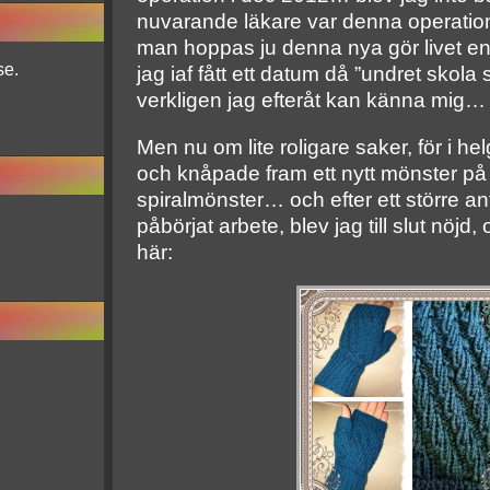
nuvarande läkare var denna operation 
man hoppas ju denna nya gör livet en
se.
jag iaf fått ett datum då ”undret skola
verkligen jag efteråt kan känna mig… 
Men nu om lite roligare saker, för i he
och knåpade fram ett nytt mönster p
spiralmönster… och efter ett större an
påbörjat arbete, blev jag till slut nöjd,
här: