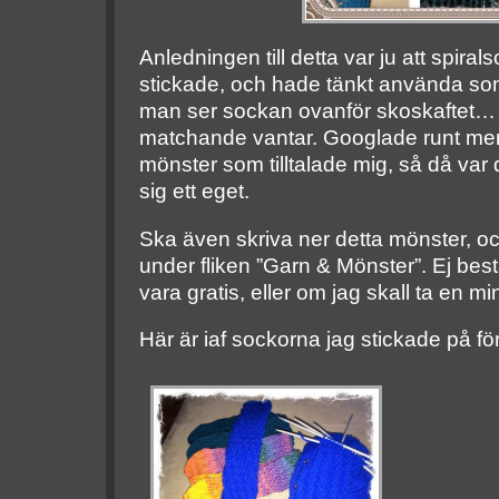
Anledningen till detta var ju att spira
stickade, och hade tänkt använda so
man ser sockan ovanför skoskaftet
matchande vantar. Googlade runt men 
mönster som tilltalade mig, så då var det
sig ett eget.
Ska även skriva ner detta mönster, o
under fliken ”Garn & Mönster”. Ej bes
vara gratis, eller om jag skall ta en mi
Här är iaf sockorna jag stickade på fö