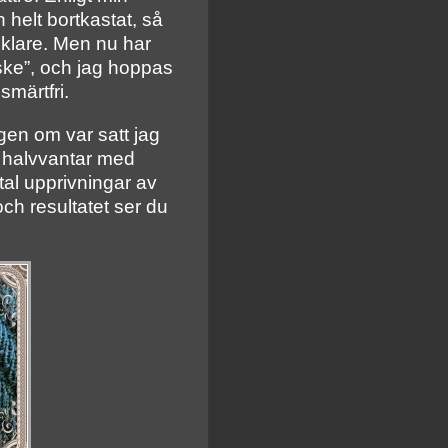
helt bortkastat, så
klare. Men nu har
 ske”, och jag hoppas
smärtfri.
lgen om var satt jag
å halvvantar med
tal upprivningar av
 och resultatet ser du