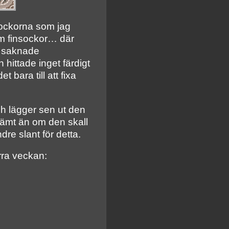
lsockorna som jag
m finsockor… där
… saknade
hittade inget färdigt
 bara till att fixa
ch lägger sen ut den
tämt än om den skall
ndre slant för detta.
rra veckan: