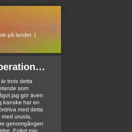
te på landet :)
peration…
är trots detta
betande som
 något jag gör även
ag kanske har en
ördriva med detta
år med urusla,
gare genomgången
ttre. Enligt min