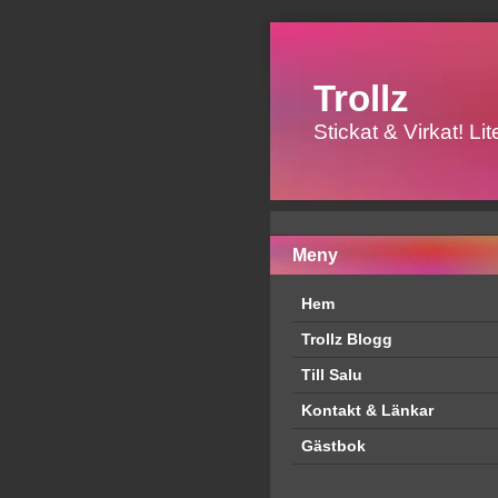
Trollz
Stickat & Virkat! L
Meny
Hem
Trollz Blogg
Till Salu
Kontakt & Länkar
Gästbok