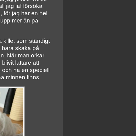
l jag iaf försöka
, för jag har en hel
ta upp mer än på
 kille, som ständigt
tt bara skaka på
från. När man orkar
ivit lättare att
 och ha en speciell
ina minnen finns.