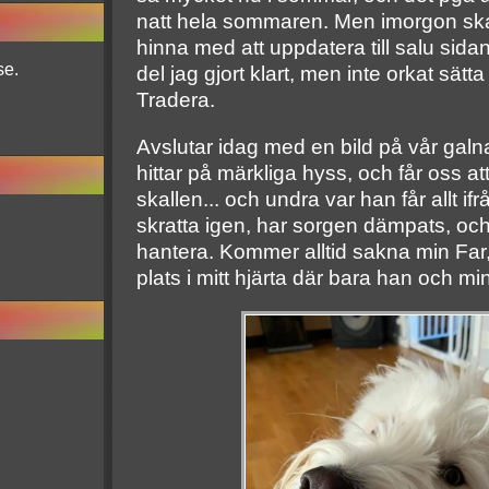
natt hela sommaren. Men imorgon skal
hinna med att uppdatera till salu sidan
se.
del jag gjort klart, men inte orkat sät
Tradera.
Avslutar idag med en bild på vår galna
hittar på märkliga hyss, och får oss a
skallen... och undra var han får allt i
skratta igen, har sorgen dämpats, och bl
hantera. Kommer alltid sakna min Far,
plats i mitt hjärta där bara han och m