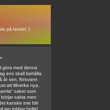
te på landet :)
.
att göra med denna
jag ens skall behålla
å år sen, försvann
st att tillverka nya,
"gamla" saker som
u börjar sakta men
et kanske inte blir
t jag jobbar heltid