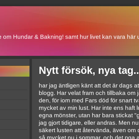
ite om Hundar & Bakning! samt hur livet kan vara här u
Nytt försök, nya tag..
har jag äntligen känt att det är dags 
blogg. Har velat fram och tillbaka om 
den, för iom med Fars död för snart tv
mycket av min lust. Har inte ens haft lu
egna mönster, utan har bara stickat 
jag gjort tidigare, eller andras. Men n
säkert lusten att återvända, även om d
så mycket nu i sommar, och det pga at