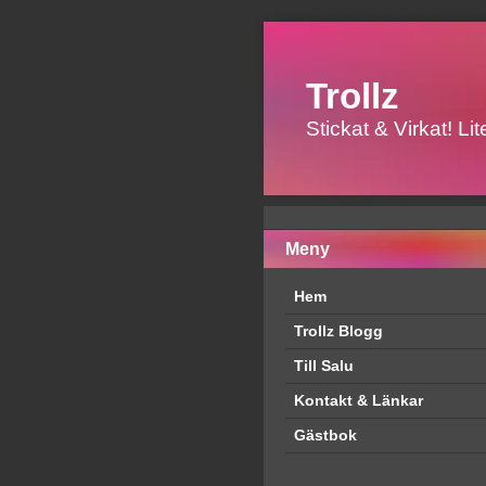
Trollz
Stickat & Virkat! L
Meny
Hem
Trollz Blogg
Till Salu
Kontakt & Länkar
Gästbok