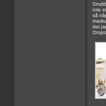
Snubb
inte 
så nå
medium
det j
Drops