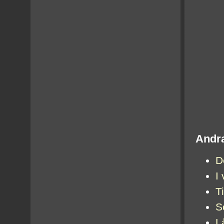
Andra
D
I
T
S
L