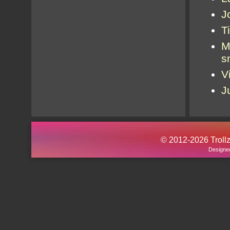
J
Ti
M
s
V
J
© 2012-2026 Trollz.
Designe