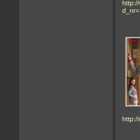
http:
d_nr=
http:/