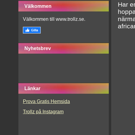
Har en
Välkommen
hoppa
närma
Välkommen till www.trollz.se.
africa
Nyhetsbrev
Länkar
Prova Gratis Hemsida
Trollz på Instagram