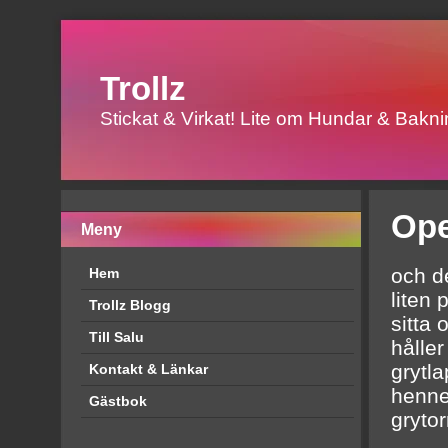
Trollz
Stickat & Virkat! Lite om Hundar & Baknin
Ope
Meny
och d
Hem
liten 
Trollz Blogg
sitta 
Till Salu
håller
grytl
Kontakt & Länkar
henne
Gästbok
grytor