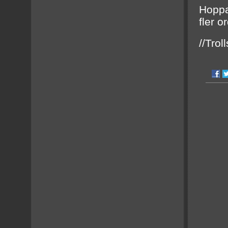
Hoppa
fler o
//Troll