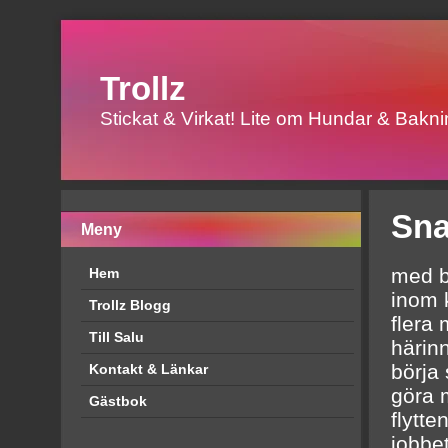
Trollz
Stickat & Virkat! Lite om Hundar & Baknin
Sna
Meny
med b
Hem
inom k
Trollz Blogg
flera 
Till Salu
härinn
börja 
Kontakt & Länkar
göra 
Gästbok
flytte
jobbet