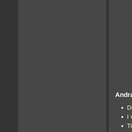
Andra
D
I
T