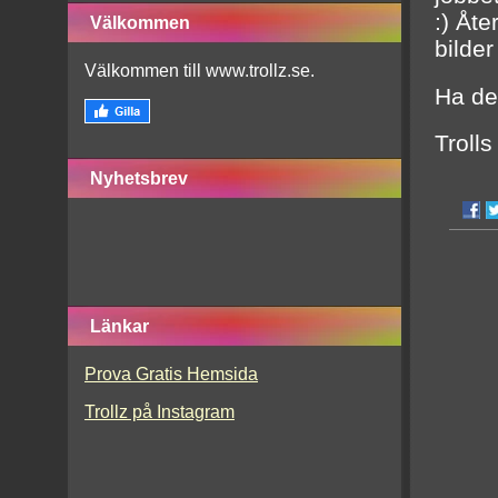
:) Åt
Välkommen
bilder
Välkommen till www.trollz.se.
Ha de
Trolls
Nyhetsbrev
Länkar
Prova Gratis Hemsida
Trollz på Instagram