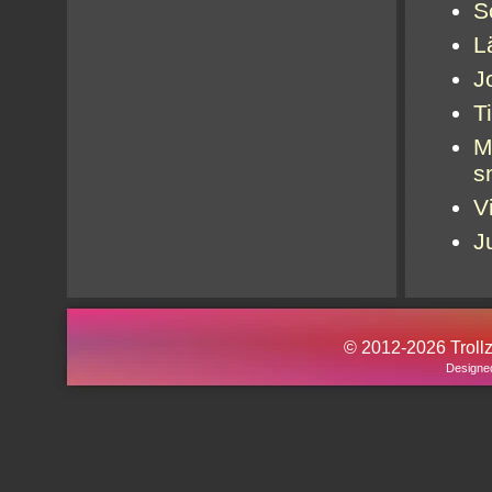
S
L
J
Ti
M
s
V
J
© 2012-2026 Trollz.
Designe