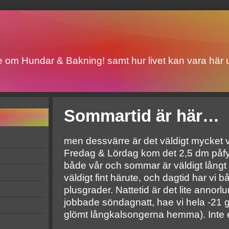
ite om Hundar & Bakning! samt hur livet kan vara här u
Sommartid är här…
men dessvärre är det väldigt mycket vi
Fredag & Lördag kom det 2,5 dm påfyl
både vår och sommar är väldigt långt b
väldigt fint härute, och dagtid har vi 
plusgrader. Nattetid är det lite annorlu
jobbade söndagnatt, hae vi hela -21 
glömt långkalsongerna hemma). Inte e