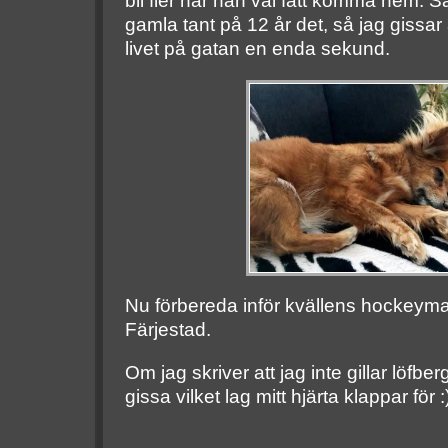
bli fler när han väl fått komma hem. Så
gamla tant på 12 år det, så jag gissar
livet på gatan en enda sekund.
Nu förbereda inför kvällens hockeyma
Färjestad.
Om jag skriver att jag inte gillar löfber
gissa vilket lag mitt hjärta klappar för :