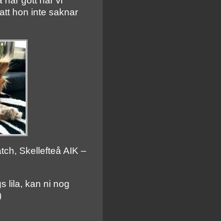
 här gott har vi
 att hon inte saknar
tch, Skellefteå AIK –
gs lila, kan ni nog
)