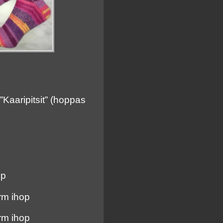
”Kaaripitsit” (hoppas
op
 rm ihop
 rm ihop