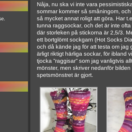
Nåja, nu ska vi inte vara pessimistisk
sommar kommer så småningom, och un
så mycket annat roligt att göra. Har t.e
se.
tunna raggsockar, och det är inte ofta
där storleken på stickorna är 2,5/3. M
ett bortglömt sockgarn (Hot Socks Dia
och då kände jag för att testa om jag g
ärligt riktigt härliga sockar, för ibland
tjocka ”raggisar” som jag vanligtvis allt
mönster, men skriver nedanför bilden 
spetsmönstret är gjort.