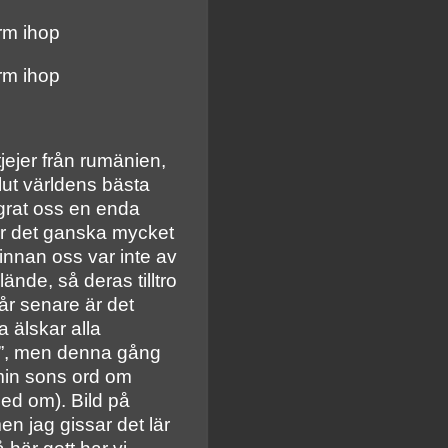
 rm ihop
 rm ihop
jejer från rumänien,
lut världens bästa
ngrat oss en enda
var det ganska mycket
 innan oss var inte av
ände, så deras tilltro
6 år senare är det
 älskar alla
ea”, men denna gång
(min sons ord om
med om). Bild på
men jag gissar det lär