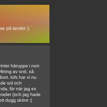
te på landet :)
nter häruppe i norr.
lning av snö, så
ort. Iofs har vi nu
både sol och
nda, för när jag ex
grader (och jag hade
tt dugg skönt :(