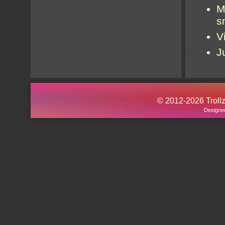
M
s
V
J
© 2012-2026 Trollz.
Designe