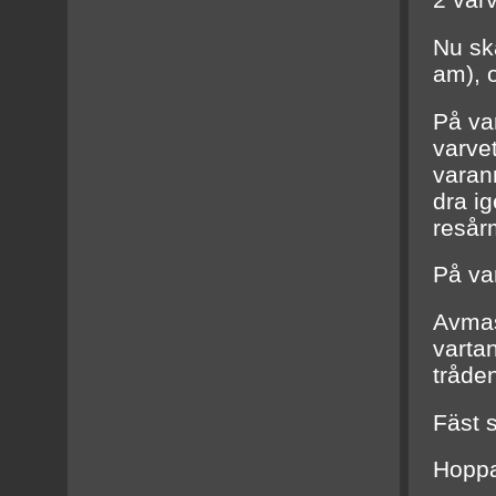
2 var
Nu sk
am), 
På va
varve
varan
dra ig
resår
På var
Avmas
vartan
tråde
Fäst s
Hoppa