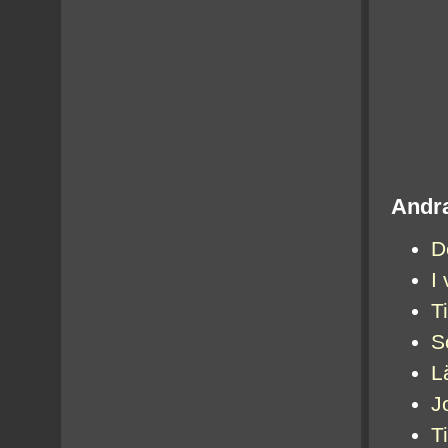
Andra
D
I
T
S
L
J
Ti