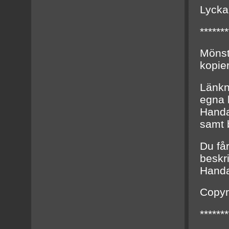
Lycka 
*******
Mönstr
kopier
Länkn
egna 
Handa
samt b
Du får
beskri
Handa
Copyr
*******