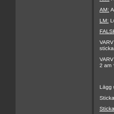
AM:
A
LM:
L
FALSK
VARV 
sticka
VARV 2
2 am *
Lägg 
Sticka
Sticka