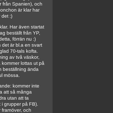
r från Spanien), och
ponchon är klar har
 det :)
lar. Har även startat
g beställt från YP,
etta, förrän nu :)
det är bl.a en svart
glad 70-tals kofta.
ning av två väskor,
a kommer lottas ut på
n beställning ända
ul mössa.
jande: kommer inte
ga att så många
ra utan att ta
 i grupper på FB).
r framöver, och