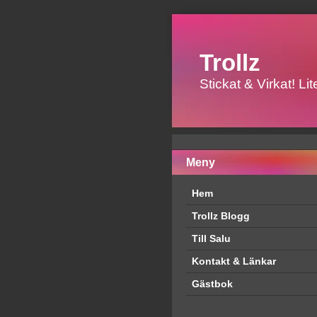
Trollz
Stickat & Virkat! L
Meny
Hem
Trollz Blogg
Till Salu
Kontakt & Länkar
Gästbok