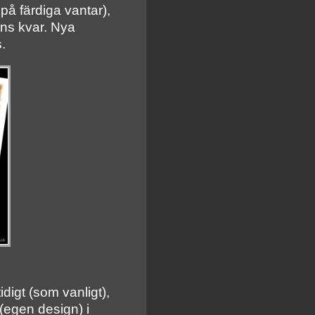
 på färdiga vantar),
ns kvar. Nya
s.
digt (som vanligt),
(egen design) i