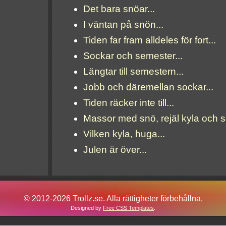
Det bara snöar...
I väntan på snön...
Tiden far fram alldeles för fort...
Sockar och semester...
Längtar till semestern...
Jobb och däremellan sockar...
Tiden räcker inte till...
Massor med snö, rejäl kyla och 
Vilken kyla, huga...
Julen är över...
© 2012-2026 Trollz.se. Alla rättigheter förbehållna.
Designed by
Free CSS Templates
.