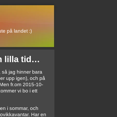
te på landet :)
 lilla tid…
, så jag hinner bara
ger upp igen), och på
( Men fr.om 2015-10-
kommer vi bo i ett
även i sommar, och
lovikkavantar. Har en