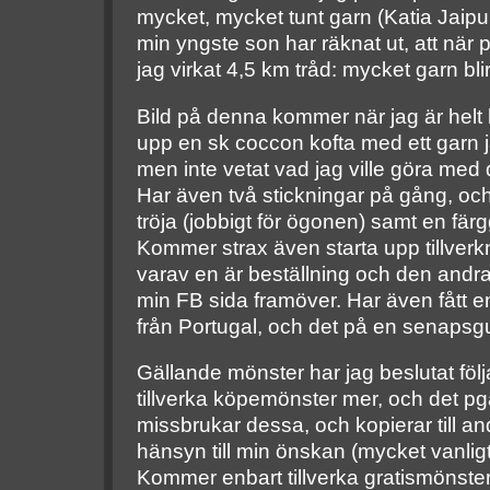
mycket, mycket tunt garn (Katia Jaipu
min yngste son har räknat ut, att när 
jag virkat 4,5 km tråd: mycket garn blir
Bild på denna kommer när jag är helt k
upp en sk coccon kofta med ett garn ja
men inte vetat vad jag ville göra med d
Har även två stickningar på gång, och 
tröja (jobbigt för ögonen) samt en färg
Kommer strax även starta upp tillverk
varav en är beställning och den andr
min FB sida framöver. Har även fått e
från Portugal, och det på en senapsg
Gällande mönster har jag beslutat föl
tillverka köpemönster mer, och det p
missbrukar dessa, och kopierar till and
hänsyn till min önskan (mycket vanligt
Kommer enbart tillverka gratismönste