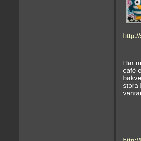
http:
Har ma
café 
bakve
stora
väntar
http: