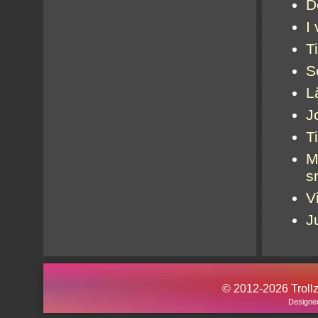
D
I
T
S
L
J
Ti
M
s
V
J
© 2012-2026 Trollz.
Designe