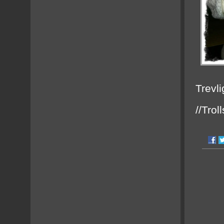
Trevli
//Troll