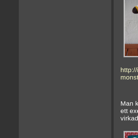
http:/
monst
Man k
ett e
virkad