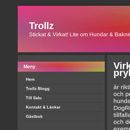
Trollz
Stickat & Virkat! Lite om Hundar & Baknin
Vir
Meny
pry
Hem
är rik
Trollz Blogg
och pe
Till Salu
hundar
DogRe
Kontakt & Länkar
tillfa
Gästbok
och de
exemp