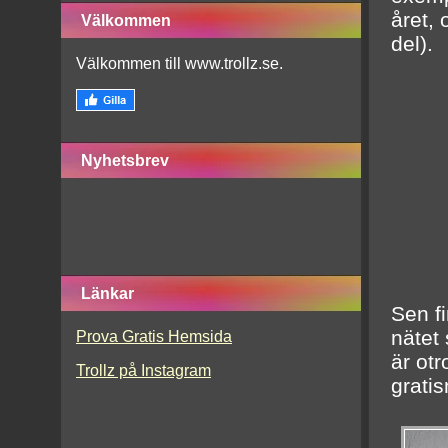
året,
Välkommen
del).
Välkommen till www.trollz.se.
Nyhetsbrev
Länkar
Sen fi
nätet
Prova Gratis Hemsida
är otr
Trollz på Instagram
gratis