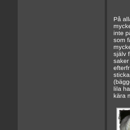
På all
mycke
inte p
som få
mycke
själv 
saker 
efter
sticka
(bägge
lila h
kära m