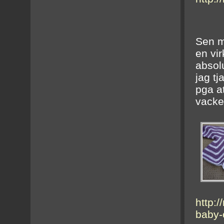
Sen m
en vi
absolu
jag t
pga a
vacker
http:
baby-